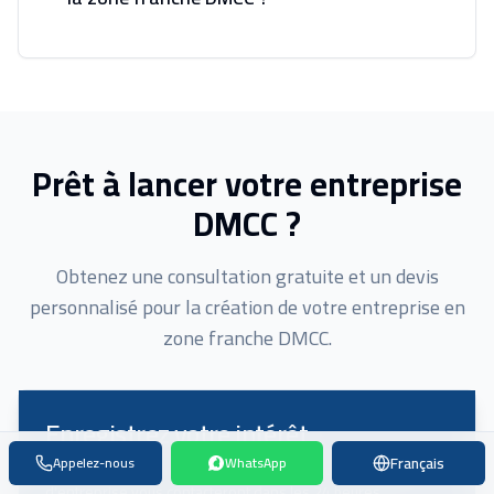
Prêt à lancer votre entreprise
DMCC ?
Obtenez une consultation gratuite et un devis
personnalisé pour la création de votre entreprise en
zone franche DMCC.
Enregistrez votre intérêt
Français
Appelez-nous
WhatsApp
Remplissez ce formulaire et nos consultants en création
d'entreprise vous contacteront dans les 24 heures