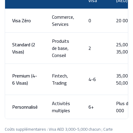
visa
(AED)
Commerce,
Visa Zéro
0
20 000
Services
Produits
Standard (2
25,000-
de base,
2
Visas)
35,000
Conseil
Premium (4-
Fintech,
35,000-
4-6
6 Visas)
Trading
50,000
Activités
Plus de 
Personnalisé
6+
multiples
000
Coûts supplémentaires : Visa AED 3,000-5,000 chacun ; Carte