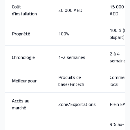
Coût
15 000
20 000 AED
d'installation
AED
100 % (la
Propriété
100%
plupart)
2 à 4
Chronologie
1-2 semaines
semaines
Produits de
Commerc
Meilleur pour
base/Fintech
local
Accès au
Zone/Exportations
Plein EAU
marché
9 % au-