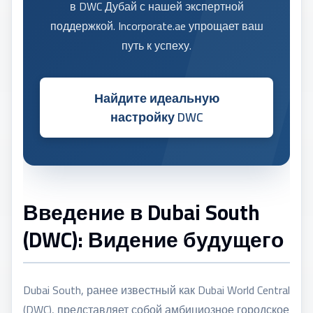
в DWC Дубай с нашей экспертной
поддержкой. Incorporate.ae упрощает ваш
путь к успеху.
Найдите идеальную
настройку DWC
Введение в Dubai South
(DWC): Видение будущего
Dubai South, ранее известный как Dubai World Central
(DWC), представляет собой амбициозное городское