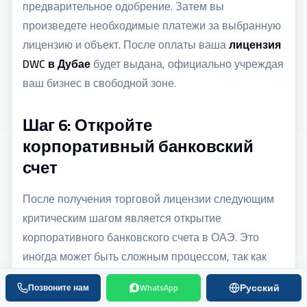
предварительное одобрение. Затем вы
произведете необходимые платежи за выбранную
лицензию и объект. После оплаты ваша
лицензия
DWC в Дубае
будет выдана, официально учреждая
ваш бизнес в свободной зоне.
Шаг 6: Откройте
корпоративный банковский
счет
После получения торговой лицензии следующим
критическим шагом является открытие
корпоративного банковского счета в ОАЭ. Это
иногда может быть сложным процессом, так как
банки требуют обширной проверки
Русский
Позвоните нам
WhatsApp
благонадежности. Incorporate.ae предоставляет