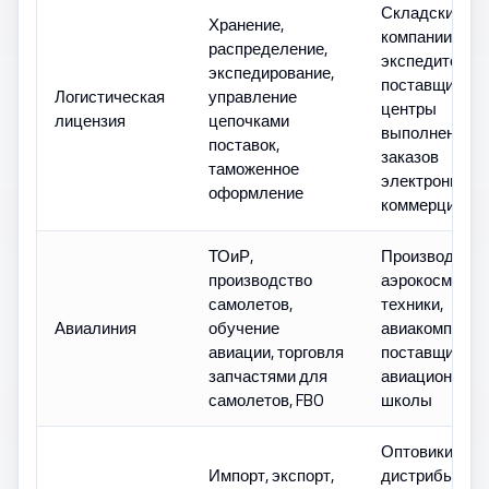
Складские
Хранение,
компании,
распределение,
экспедиторы, 
экспедирование,
поставщики,
Логистическая
управление
центры
лицензия
цепочками
выполнения
поставок,
заказов
таможенное
электронной
оформление
коммерции
ТОиР,
Производител
производство
аэрокосмичес
самолетов,
техники,
Авиалиния
обучение
авиакомпании
авиации, торговля
поставщики Т
запчастями для
авиационные
самолетов, FBO
школы
Оптовики,
Импорт, экспорт,
дистрибьютор