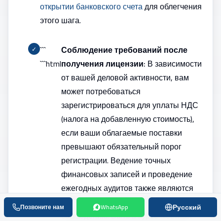
открытии банковского счета
для облегчения
этого шага.
```
Соблюдение требований после
✓
```html
получения лицензии:
В зависимости
от вашей деловой активности, вам
может потребоваться
зарегистрироваться для уплаты НДС
(налога на добавленную стоимость),
если ваши облагаемые поставки
превышают обязательный порог
регистрации. Ведение точных
финансовых записей и проведение
ежегодных аудитов также являются
ключевыми требованиями к
Русский
Позвоните нам
WhatsApp
соблюдению. Быть в курсе местных