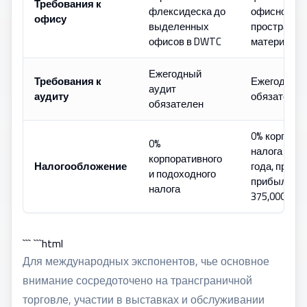
Требования к
флексидеска до
офисное
офису
выделенных
пространст
офисов в DWTC
материке Д
Ежегодный
Требования к
Ежегодный 
аудит
аудиту
обязателен
обязателен
0% корпора
0%
налога (с и
корпоративного
Налогообложение
года, приме
и подоходного
прибыли с
налога
375,000 AED
``` ```html
Для международных экспонентов, чье основное
внимание сосредоточено на трансграничной
торговле, участии в выставках и обслуживании