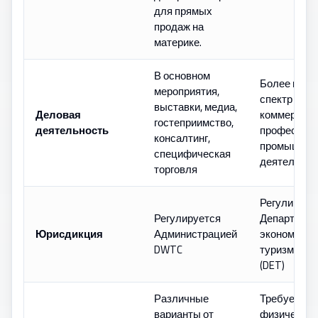
для прямых
продаж на
материке.
В основном
Более широ
мероприятия,
спектр
выставки, медиа,
Деловая
коммерческ
гостеприимство,
деятельность
профессион
консалтинг,
промышлен
специфическая
деятельнос
торговля
Регулирует
Регулируется
Департаме
Юрисдикция
Администрацией
экономики 
DWTC
туризма Ду
(DET)
Различные
Требуется
варианты от
физическое