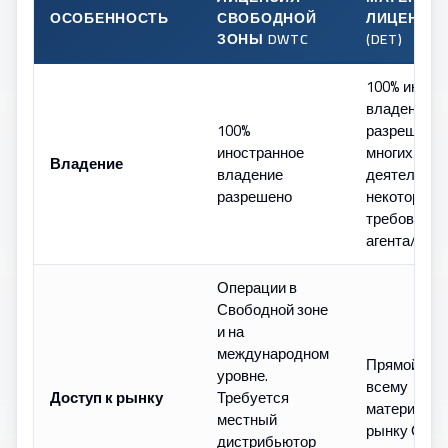
ОСОБЕННОСТЬ
СВОБОДНОЙ
ЛИЦЕНЗИЯ
ЗОНЫ DWTC
(DET)
100% иност
владение т
100%
разрешено 
иностранное
многих вид
Владение
владение
деятельнос
разрешено
некоторые 
требовать 
агента/пар
Операции в
Свободной зоне
и на
международном
Прямой дос
уровне.
всему
Доступ к рынку
Требуется
материково
местный
рынку ОАЭ
дистрибьютор