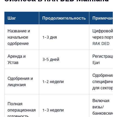
Шаг
Продолжительность
Примечани
Название и
Цифровой
начальное
1-3 дня
через порта
одобрение
RAK DED
Аренда и
Регистрация
3-5 дней
Устав
Ejari
Одобрения,
Одобрения и
1-2 недели
специфичн
лицензия
для сектора
Включая
Полная
визы/
операционная
1-3 недели
банковские
готовность