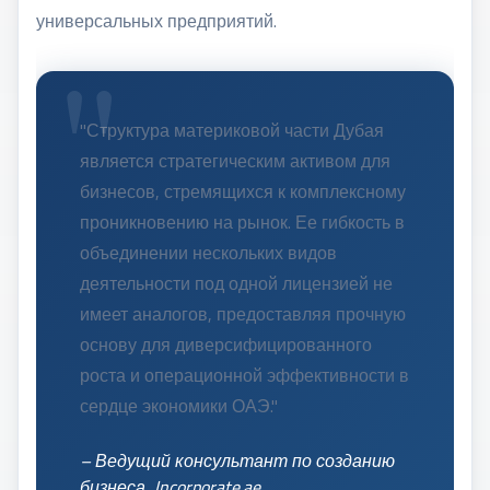
универсальных предприятий.
"Структура материковой части Дубая
является стратегическим активом для
бизнесов, стремящихся к комплексному
проникновению на рынок. Ее гибкость в
объединении нескольких видов
деятельности под одной лицензией не
имеет аналогов, предоставляя прочную
основу для диверсифицированного
роста и операционной эффективности в
сердце экономики ОАЭ."
– Ведущий консультант по созданию
бизнеса, Incorporate.ae