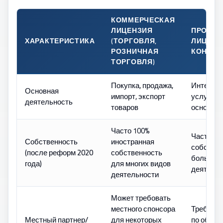
КОММЕРЧЕСКАЯ
ЛИЦЕНЗИЯ
ПРОФЕ
ХАРАКТЕРИСТИКА
(ТОРГОВЛЯ,
ЛИЦЕНЗ
РОЗНИЧНАЯ
КОНСАЛ
ТОРГОВЛЯ)
Покупка, продажа,
Интелле
Основная
импорт, экспорт
услуги, к
деятельность
товаров
основе э
Часто 100%
Часто 10
Собственность
иностранная
собствен
(после реформ 2020
собственность
большин
года)
для многих видов
деятельн
деятельности
Может требовать
местного спонсора
Требуетс
Местный партнер/
для некоторых
по обслу