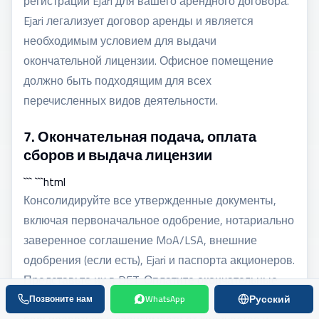
регистрации Ejari для вашего арендного договора.
Ejari легализует договор аренды и является
необходимым условием для выдачи
окончательной лицензии. Офисное помещение
должно быть подходящим для всех
перечисленных видов деятельности.
7. Окончательная подача, оплата
сборов и выдача лицензии
``` ```html
Консолидируйте все утвержденные документы,
включая первоначальное одобрение, нотариально
заверенное соглашение MoA/LSA, внешние
одобрения (если есть), Ejari и паспорта акционеров.
Представьте их в DET. Оплатите окончательные
лицензионные сборы, которые могут
Русский
Позвоните нам
WhatsApp