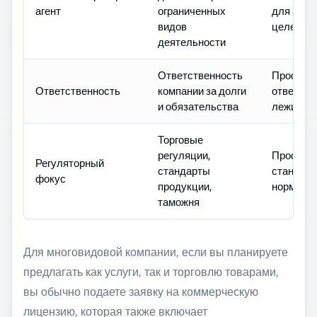
агент
ограниченных
для адм
видов
целей
деятельности
Ответственность
Професс
Ответственность
компании за долги
ответств
и обязательства
лежит на
Торговые
регуляции,
Професс
Регуляторный
стандарты
стандарт
фокус
продукции,
нормы
таможня
Для многовидовой компании, если вы планируете
предлагать как услуги, так и торговлю товарами,
вы обычно подаете заявку на коммерческую
лицензию, которая также включает