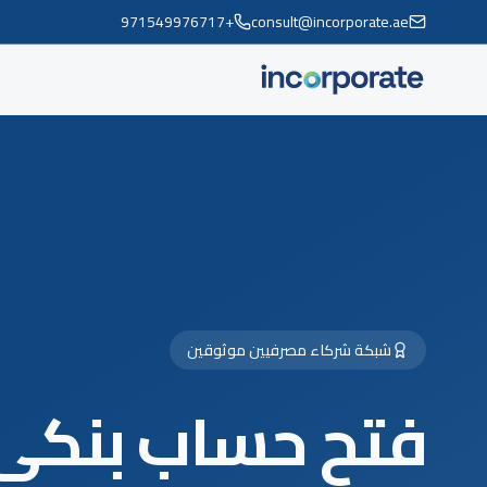
+971549976717
consult@incorporate.ae
شبكة شركاء مصرفيين موثوقين
فتح حساب بنكي