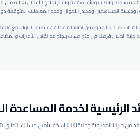
لفية شاملة وتتطلب وثائق مكثفة وتقيم نماذج الأعمال بعناية قبل الم
ي وجنسية المساهمين ومصدر الأموال وحجم المعاملات المتوقعة دوراً
البنكية لدينا الفجوة بين احتياجات عملك ومتطلبات البنوك. مع علاقاتنا
لداخلية، نحسن فرصك في فتح حساب بنجاح مع تقليل التأخيرات والمضاع
ئد الرئيسية لخدمة المساعدة الب
د من خبرتنا المصرفية وعلاقاتنا الراسخة لتأمين حسابك التجاري بث