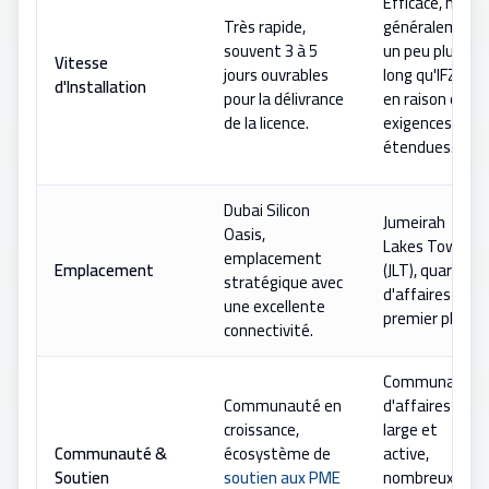
Efficace, mais
Très rapide,
généralement
souvent 3 à 5
un peu plus
Vitesse
jours ouvrables
long qu'IFZA
d'Installation
pour la délivrance
en raison de
de la licence.
exigences plus
étendues.
Dubai Silicon
Jumeirah
Oasis,
Lakes Towers
emplacement
Emplacement
(JLT), quartier
stratégique avec
d'affaires de
une excellente
premier plan.
connectivité.
Communauté
Communauté en
d'affaires très
croissance,
large et
Communauté &
écosystème de
active,
Soutien
soutien aux PME
nombreux