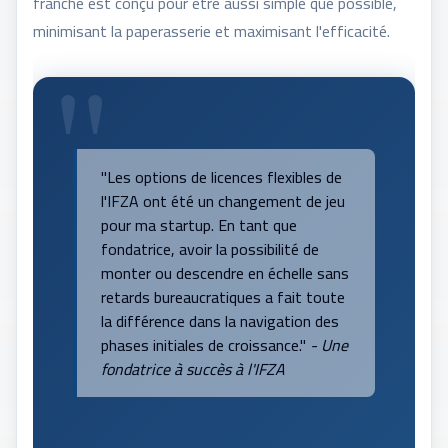
franche est conçu pour être aussi simple que possible,
minimisant la paperasserie et maximisant l'efficacité.
"Les options de licences flexibles de
l'IFZA ont été un changement de jeu
pour ma startup. En tant que
fondatrice, avoir la possibilité de
monter ou descendre en échelle sans
retards bureaucratiques a fait toute
la différence dans la navigation des
phases initiales de croissance."
- Une
fondatrice à succès à l'IFZA