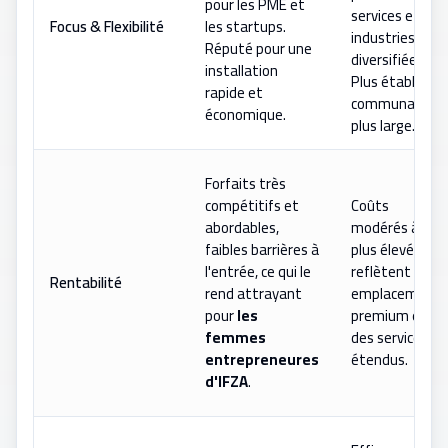
pour les PME et
services et les
Focus & Flexibilité
les startups.
industries
Réputé pour une
diversifiées.
installation
Plus établi,
rapide et
communauté
économique.
plus large.
Forfaits très
compétitifs et
Coûts
abordables,
modérés à
faibles barrières à
plus élevés,
l'entrée, ce qui le
reflètent un
Rentabilité
rend attrayant
emplacement
pour
les
premium et
femmes
des services
entrepreneures
étendus.
d'IFZA
.