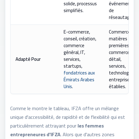
solide, processus
événements
simplifiés.
de
réseautage.
E-commerce,
Commerce de
conseil, création,
matières
commerce
premières,
général, IT,
commerce de
Adapté Pour
services,
détail,
startups,
services,
fondatrices aux
technologie,
Émirats Arabes
entreprises
Unis
.
établies.
Comme le montre le tableau, IFZA offre un mélange
unique d'accessibilité, de rapidité et de flexibilité qui est
particulièrement attrayant pour
les femmes
entrepreneures d'IFZA
. Alors que d'autres zones