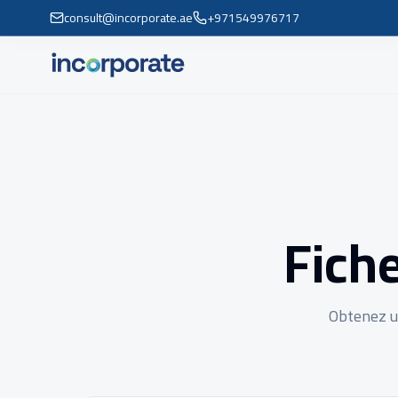
consult@incorporate.ae
+971549976717
Fiche
Obtenez un