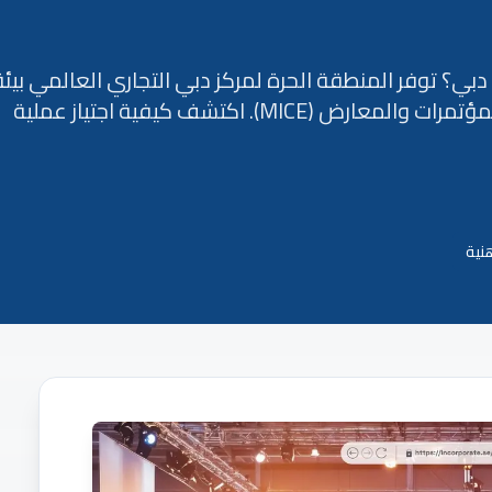
ي؟ توفر المنطقة الحرة لمركز دبي التجاري العالمي بيئة
ديناميكية لشركات صناعة الاجتماعات والحوافز والمؤتمرات والمعارض (MICE). اكتشف كيفية اجتياز عملية
نية