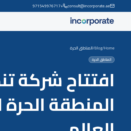
+971549976717
consult@incorporate.ae
Home
/
Blog
/
المناطق الحرة
المناطق الحرة
افتتاح شركة تن
المنطقة الحرة ل
العالمي