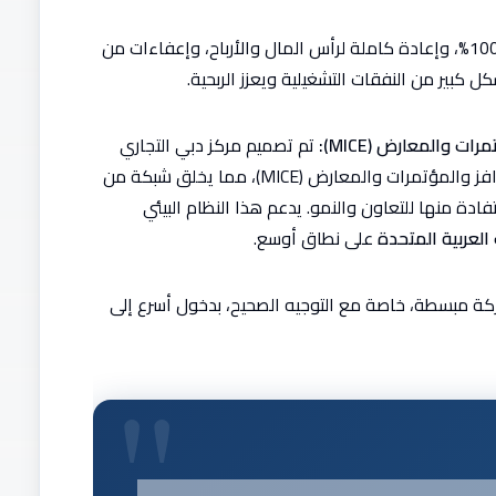
توفر ملكية أجنبية بنسبة 100%، وإعادة كاملة لرأس المال والأرباح، وإعفاءات من
كبير من النفقات التشغيلية ويعزز الربحية.
ت والمعارض (MICE):
تم تصميم مركز دبي التجاري
العالمي خصيصًا لدعم صناعة الاجتماعات والحوافز والمؤتمرات والمعارض (MICE)، مما يخلق شبكة من
دة منها للتعاون والنمو. يدعم هذا النظام البيئي
العربية المتحدة
على نطاق أوسع.
 مبسطة، خاصة مع التوجيه الصحيح، بدخول أسرع إلى