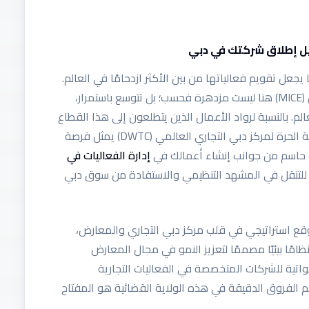
ليل إطلاق شركتك في دبي
يجعل تقويم فعالياتها من بين الأكثر ازدحامًا في العالم.
إن صناعة الاجتماعات والحوافز والمؤتمرات والمعارض (MICE) هنا ليست مزدهرة فحسب؛ بل تتوسع باستمرار،
م. بالنسبة لرواد الأعمال الذين يتطلعون إلى هذا القطاع
المربح، فإن تأسيس شركة لإدارة الفعاليات في المنطقة الحرة لمركز دبي التجاري العالمي (DWTC) يمثل فرصة
نب حاسم من جوانب إنشاء أعمالك في
إدارة الفعاليات في
 للتنقل في المشهد التنظيمي والاستفادة من سوق دبي
وقع استراتيجي في قلب مركز دبي التجاري والمعارض،
امًا بيئيًا مصممًا لتعزيز النمو في مجال المعارض
مواتية للشركات المتخصصة في الفعاليات التجارية
 الفروق الدقيقة في هذه الولاية القضائية هو المفتاح