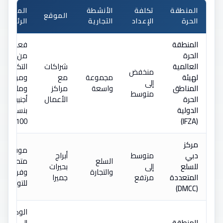
المنطقة
تكلفة
الأنشطة
المزايا
الموقع
الحرة
الإعداد
التجارية
الرئيسية
المنطقة
فعالة
الحرة
من حيث
العالمية
شراكات
التكلفة
منخفض
لهيئة
مجموعة
مع
ومرنة
إلى
المناطق
واسعة
مراكز
وملكية
متوسط
الحرة
الأعمال
أجنبية
الدولية
بنسبة
100٪
(IFZA)
مركز
موقع
دبي
متوسط
أبراج
السلع
متميز
للسلع
إلى
بحيرات
والتجارة
وفرص
المتعددة
مرتفع
جميرا
للتواصل
(DMCC)
الوصول
المنطقة
إلى ميناء